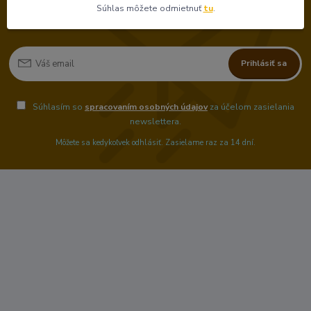
Súhlas môžete odmietnuť
tu
.
Prihlásiť sa
Súhlasím so
spracovaním osobných údajov
za účelom zasielania
newslettera.
Môžete sa kedykoľvek odhlásiť. Zasielame raz za 14 dní.