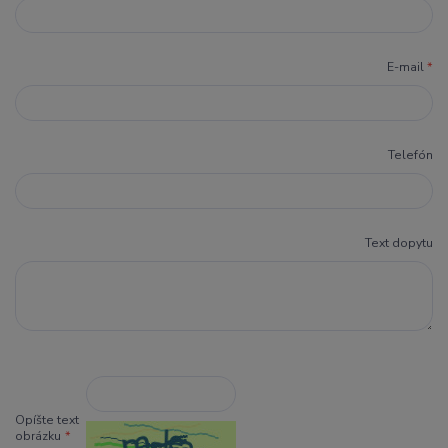
E-mail
*
Telefón
Text dopytu
Opíšte text
obrázku
*