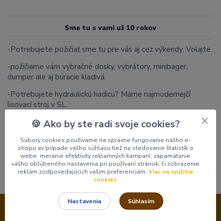
Sme tu s vami už 10 rokov
-Potrebujete požičiať sme tu pre vás aj cez výkendy. Volajte.
-požičiame vám vybračné dosky, vybrátory, minibager,
dumper ale aj búracie kladivá.
-Potrebujete hydraulickú hadicu? Máme najmodernejčí
lisovací stroj v SL.
-Používame najkvalitnejšie hydraulické hadice a
🍪 Ako by ste radi svoje cookies?
komponenty.
Súbory cookies používame na správne fungovanie nášho e-
shopu av prípade vášho súhlasu tiež na sledovanie štatistík o
-Sme tu pre Vás aj cez výkend.
webe, meranie efektivity reklamných kampaní, zapamätanie
vášho obľúbeného nastavenia pri používaní stránok, či zobrazenie
reklám zodpovedajúcich vašim preferenciám.
Viac na využitie
cookies
Súhlasím
Nastavenia
Nepremeškajte novinky, akcie a zľavy!