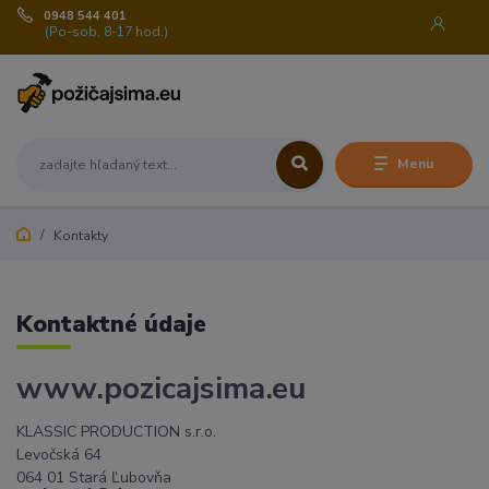
0948 544 401
(Po-sob, 8-17 hod.)
Menu
Kontakty
Kontaktné údaje
www.pozicajsima.eu
KLASSIC PRODUCTION s.r.o.
Levočská 64
064 01 Stará Ľubovňa