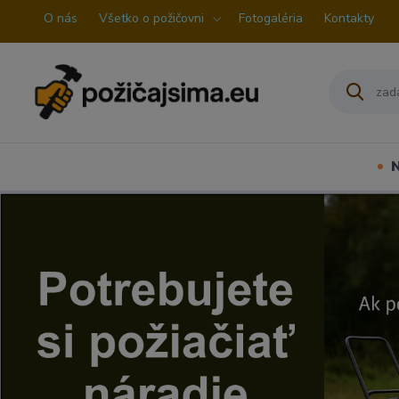
O nás
Všetko o požičovni
Fotogaléria
Kontakty
N