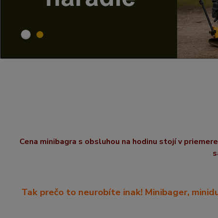
Cena mini
bagra s obsluhou na hodinu
stojí v priemer
s
Tak prečo to neurobíte inak! Minibager, minid