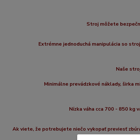
Stroj môžete bezpeč
Extrémne j
ednoduchá manipulácia s
o
stro
Naše stro
Minimálne prevádzkové náklady, š
irka 
Nízka váha cca 700 - 850 kg v
Ak viete, že potrebujete niečo vykopať previesť zbúr