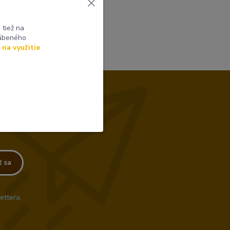
ľvek telefonicky.
tiež na
ľúbeného
 na využitie
ť sa
ettera.