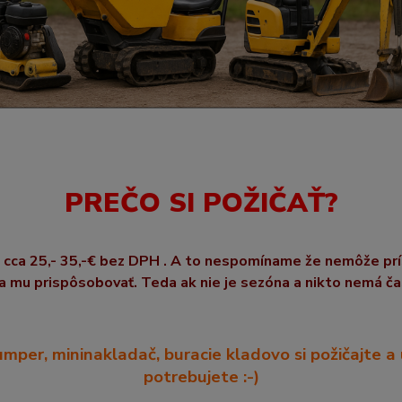
PREČO
SI POŽIČAŤ
?
e
cca 25,- 35,-€ bez DPH
.
A to nespomíname že nemôže
prí
a mu prispôsobovať. Teda ak nie je sezóna a nikto nemá ča
umper, mininakladač, buracie kladovo si požičajte a
potrebujete :-)