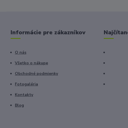
Informácie pre zákazníkov
Najčítan
O nás
Všetko o nákupe
Obchodné podmienky
Fotogaléria
Kontakty
Blog