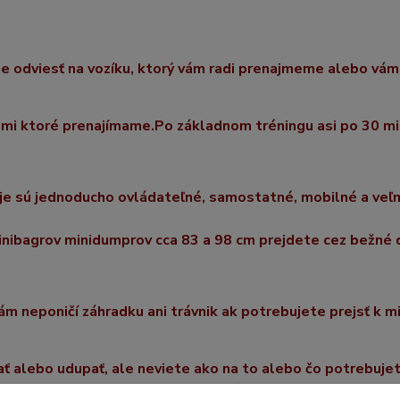
ne
odviesť na vozíku
, ktorý
vám
radi
prenajmeme
alebo vám
jmi ktoré prenajímame.
P
o základnom tréningu
asi po 30 m
je sú
jednoducho ovládateľn
é
,
samostatné
, mobiln
é
a veľ
minibagrov minidumprov cca 83 a 98 cm
prejdete cez bežné
ám neponičí záhradku ani trávnik ak potrebujete prejsť k 
ať alebo udupať, ale neviete ako
na to alebo čo potrebuje
aj výberom najvhodnejšieho stroja.