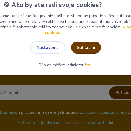
🍪 Ako by ste radi svoje cookies?
odiny sú flexibilné a stroje môžete požičať a vrátiť kedyko
vame na správne fungovanie nášho e-shopu av prípade vášho súhlasu 
o webe, meranie efektivity reklamných kampaní, zapamätanie vášho ob
stránok, či zobrazenie reklám zodpovedajúcich vašim preferenciám.
Viac
cookies
Súhlasím
Nastavenia
Nepremeškajte novinky, akcie a zľavy!
Súhlas môžete odmietnuť
tu
.
Prihlási
hlasím so
spracovaním osobných údajov
za účelom zasielania newsl
Môžete sa kedykoľvek odhlásiť. Zasielame raz za 14 dní.