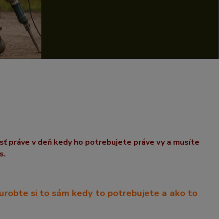
sť
práve v deň kedy ho potrebujete práve vy a musíte
s.
 urobte si to sám kedy to potrebujete a ako to