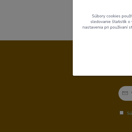
Naše otváracie h
Súbory cookies použí
sledovanie štatistík 
nastavenia pri používaní 
Sú