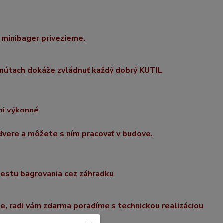
 minibager privezieme.
inútach
dokáže zvládnuť každý dobrý
KUTIL
mi výkonn
é
 dvere a môžete
s ním
pracovať v budove.
miestu bagrovania cez záhradku
te
, radi vám zdarma poradíme s technickou realizáciou