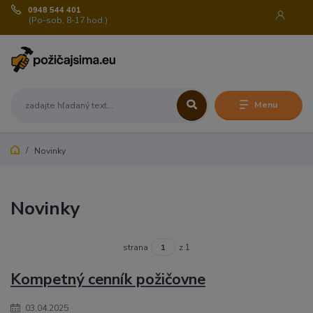
0948 544 401
(Po-sob, 8-17 hod.)
Menu
Novinky
Novinky
strana
z 1
Kompetný cenník požičovne
03.04.2025