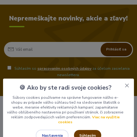
Nepremeškajte novinky, akcie a zľavy!
Prihlásiť sa
Súhlasím so
spracovaním osobných údajov
za účelom zasielania
newslettera.
Môžete sa kedykoľvek odhlásiť. Zasielame raz za 14 dní.
🍪 Ako by ste radi svoje cookies?
Súbory cookies používame na správne fungovanie nášho e-
shopu av prípade vášho súhlasu tiež na sledovanie štatistík o
webe, meranie efektivity reklamných kampaní, zapamätanie
vášho obľúbeného nastavenia pri používaní stránok, či zobrazenie
reklám zodpovedajúcich vašim preferenciám.
Viac na využitie
cookies
Súhlasím
Nastavenia