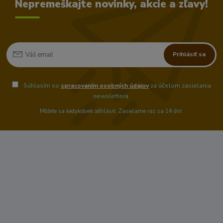
Nepremeškajte novinky, akcie a zľavy!
Prihlásiť sa
Súhlasím so
spracovaním osobných údajov
za účelom zasielania
newslettera.
Môžete sa kedykoľvek odhlásiť. Zasielame raz za 14 dní.