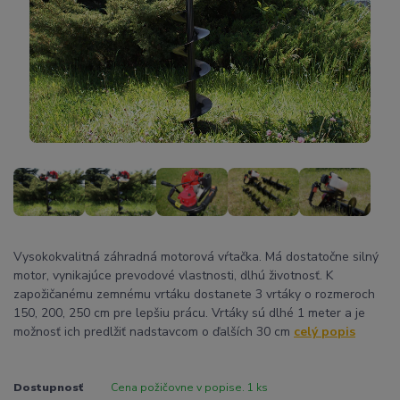
Vysokokvalitná záhradná motorová vŕtačka. Má dostatočne silný
motor, vynikajúce prevodové vlastnosti, dlhú životnosť. K
zapožičanému zemnému vrtáku dostanete 3 vrtáky o rozmeroch
150, 200, 250 cm pre lepšiu prácu. Vrtáky sú dlhé 1 meter a je
možnosť ich predlžiť nadstavcom o ďalších 30 cm
celý popis
Dostupnosť
Cena požičovne v popise. 1 ks