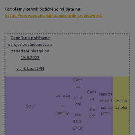
Kompletný cenník požičného nájdete na
https://www.pozicajsima.eu/cennik-pozicovne2
Cenník na požičovne
strojov,príslušenstva a
zariadení platný od
15.6.2023
v ,- € bez DPH
Cena
za
Cena
cena za
Cena za
1 - 2
za
víkend
Vratná
dni
Stroj
4
max. 16
záloha
3-5
hodiny
MTH
cca
dni
8:00 -
17:00