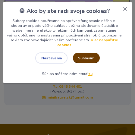
Zemný vrták motorový 3,6
🍪 Ako by ste radi svoje cookies?
KW s 3 vrtákmi 150, 200,
25,-
30,-
27,-
60,-
150,-
250,
Súbory cookies používame na správne fungovanie nášho e-
shopu av prípade vášho súhlasu tiež na sledovanie štatistík o
webe, meranie efektivity reklamných kampaní, zapamätanie
vášho obľúbeného nastavenia pri používaní stránok, či zobrazenie
Tovar zaradený v kategóriách
reklám zodpovedajúcich vašim preferenciám.
Viac na využitie
cookies
Náradie na požičanie
Súhlasím
Nastavenia
Súhlas môžete odmietnuť
tu
.
Potrebujete poradiť?
0948 544 401
(Po-sob, 8-17 hod.)
minibagre.sk@gmail.com