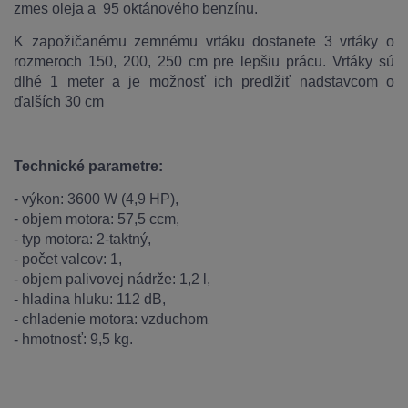
zmes oleja a 95 oktánového benzínu.
K zapožičanému zemnému vrtáku dostanete 3 vrtáky o
rozmeroch 150, 200, 250 cm pre lepšiu prácu. Vrtáky sú
dlhé 1 meter a je možnosť ich predlžiť nadstavcom o
ďalších 30 cm
Technické parametre:
- výkon: 3600 W (4,9 HP),
- objem motora: 57,5 ccm,
- typ motora: 2-taktný,
- počet valcov: 1,
- objem palivovej nádrže: 1,2 l,
- hladina hluku: 112 dB,
- chladenie motora: vzduchom
,
- hmotnosť: 9,5 kg.