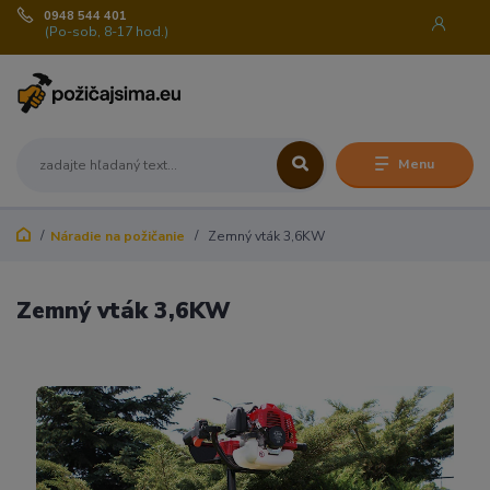
0948 544 401
(Po-sob, 8-17 hod.)
Menu
Náradie na požičanie
Zemný vták 3,6KW
Zemný vták 3,6KW