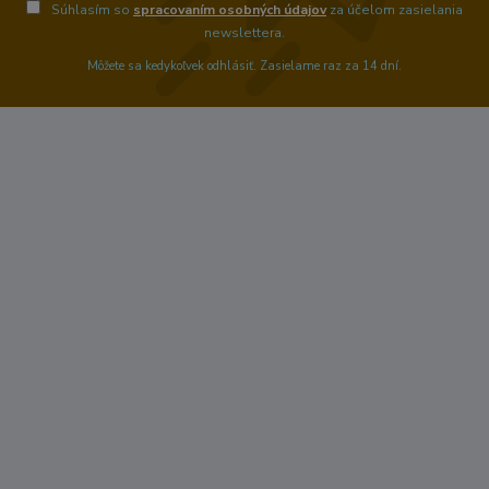
Súhlasím so
spracovaním osobných údajov
za účelom zasielania
newslettera.
Môžete sa kedykoľvek odhlásiť. Zasielame raz za 14 dní.