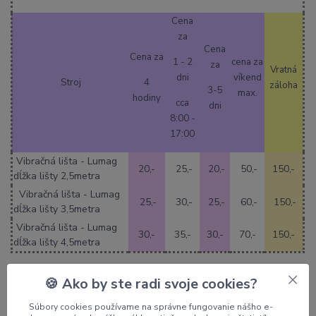
Cena
za
Cena
Cena za
1 - 2
cena za
za
Vratná
dni
víkend
Stroj
4
záloha
3-5
max.
hodiny
cca
dni
8:00 -
17:00
Vibračná lišta - Lumag
20,-
25,-
20,-
50,-
150,-
dĺžka lišty 2,5metra
Vibračná lišta - Lumag
25,-
30,-
25,-
60,-
150,-
dĺžka lišty 3,5metra
Vibračná lišta - Lumag
30,-
35,-
30,-
70,-
150,-
dĺžka lišty 4,5metra
🍪 Ako by ste radi svoje cookies?
Tovar zaradený v kategóriách
Súbory cookies používame na správne fungovanie nášho e-