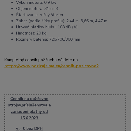
Výkon motora: 0,9 kw
Objem motora: 31 cm3
Štartovanie: ručný štartér
Záber (podľa šírky profilu): 2,44 m, 3,66 m, 4,47 m
Úroveň hladiny hluku: 108 dB (A)
Hmotnosť: 20 kg
Rozmery balenia: 720/700/300 mm
Kompletný cenník požičného nájdete na
https://www.pozicajsima.eu/cennik-pozicovne2
Cenník na požičovne
strojov,príslušenstva a
zariadení platný od
15.6.2023
v ,- € bez DPH