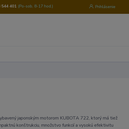
 544 401
(Po-sob, 8-17 hod.)
Prihlásenie
 vybavený japonským motorom KUBOTA 722, ktorý má tiež
aktnú konštrukciu, množstvo funkcií a vysokú efektivitu