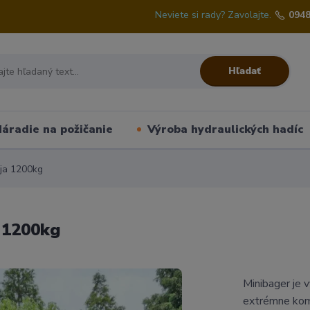
Neviete si rady? Zavolajte.
0948
Hľadať
áradie na požičanie
Výroba hydraulických hadíc
ja 1200kg
 1200kg
Minibager je
extrémne komp