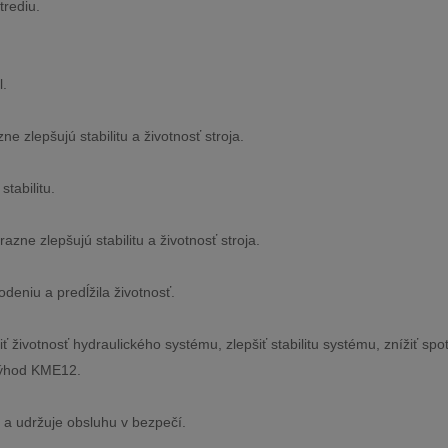
trediu.
l.
e zlepšujú stabilitu a životnosť stroja.
stabilitu.
zne zlepšujú stabilitu a životnosť stroja.
odeniu a predĺžila životnosť.
iť životnosť hydraulického systému, zlepšiť stabilitu systému, znížiť spo
h výhod KME12.
 a udržuje obsluhu v bezpečí.