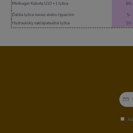
Minibager Kubota U10 +1 lyžica
60,-
Ďalšia lyžica naviac alebo rýpací trn
5.-
Hydraulicky naklápateáľná lyžica
10.-
Sú