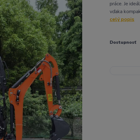
práce. Je ideá
vďaka kompak
celý popis
Dostupnosť