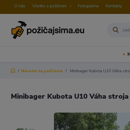
O nás
Všetko o požičovni
Fotogaléria
Kontakty
N
Náradie na požičanie
Minibager Kubota U10 Váha stro
Minibager Kubota U10 Váha stroja