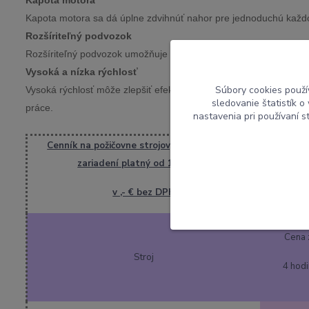
Kapota motora
Kapota motora sa dá úplne zdvihnúť nahor pre jednoduchú kaž
Rozšíriteľný podvozok
Rozšíriteľný podvozok
umožňuje stroju prejsť úzkymi priestormi 
Vysoká a nízka rýchlosť
Súbory cookies použí
Vysoká rýchlosť môže zlepšiť efektivitu práce a skrátiť pracovný 
sledovanie štatistík 
práce.
nastavenia pri používaní 
Cenník na požičovne strojov,príslušenstva a
zariadení platný od 15.6.2023
v ,- € bez DPH
Cena 
Stroj
4 hod