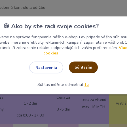
dodennú kontrolu a údržbu.
a udržiavať dobrú stabilitu počas výkopu.
🍪 Ako by ste radi svoje cookies?
vame na správne fungovanie nášho e-shopu av prípade vášho súhlasu 
čas. Nízka rýchlosť môže zvýšiť trakciu a výkon rýpadla a zaistiť bezpeč
o webe, meranie efektivity reklamných kampaní, zapamätanie vášho ob
stránok, či zobrazenie reklám zodpovedajúcich vašim preferenciám.
Viac
cookies
Súhlasím
Nastavenia
Súhlas môžete odmietnuť
tu
.
Cena za
za
Cena za
cena za víkend
1 -2 dni
Vratná
max. 16 MTH
iny
3 -5 dni
cca 8:00 - 17:00