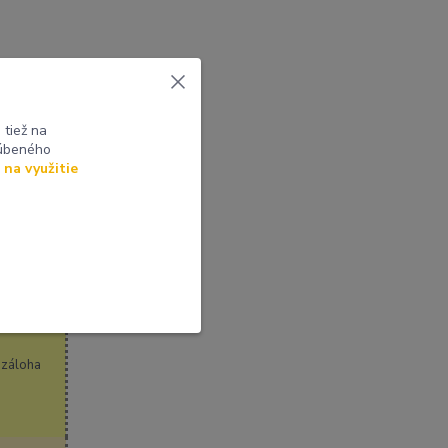
tiež na
nosť
ľúbeného
 na využitie
 záloha