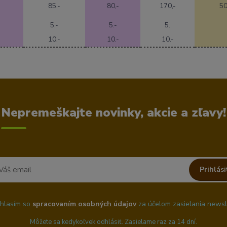
85,-
80,-
170,-
50
5.-
5.-
5.
10.-
10.-
10.-
Nepremeškajte novinky, akcie a zľavy!
Prihlási
hlasím so
spracovaním osobných údajov
za účelom zasielania newsl
Môžete sa kedykoľvek odhlásiť. Zasielame raz za 14 dní.