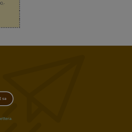
0,-
ť sa
ettera.