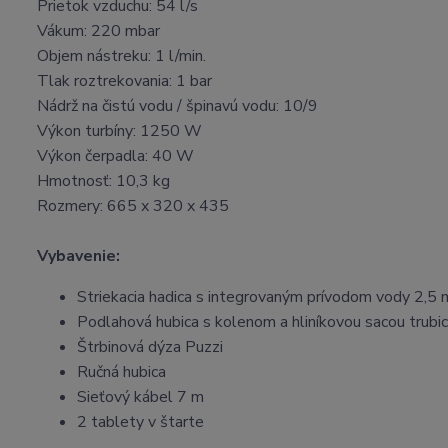
Prietok vzduchu: 54 l/s
Vákum: 220 mbar
Objem nástreku: 1 l/min.
Tlak roztrekovania: 1 bar
Nádrž na čistú vodu / špinavú vodu: 10/9
Výkon turbíny: 1250 W
Výkon čerpadla: 40 W
Hmotnosť: 10,3 kg
Rozmery: 665 x 320 x 435
Vybavenie:
Striekacia hadica s integrovaným prívodom vody 2,5 
Podlahová hubica s kolenom a hliníkovou sacou trubi
Štrbinová dýza Puzzi
Ručná hubica
Sieťový kábel 7 m
2 tablety v štarte