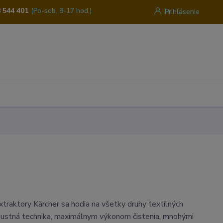
 544 401
(Po-sob, 8-17 hod.)
Prihlásenie
traktory Kärcher sa hodia na všetky druhy textilných
bustná technika, maximálnym výkonom čistenia, mnohými