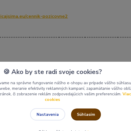
icajsima.eu/cennik-pozicovne2
🍪 Ako by ste radi svoje cookies?
cena za víkend
Cena za
max.
vame na správne fungovanie nášho e-shopu av prípade vášho súhlasu 
o webe, meranie efektivity reklamných kampaní, zapamätanie vášho ob
Cena za
Cena za
od večera do
stránok, či zobrazenie reklám zodpovedajúcich vašim preferenciám.
Viac
piatok 17:00
Vrat
cookies
rána
8:00 - 17:00
2 dni
do
17:00 - 8:00
Súhlasím
Nastavenia
pondelok 8:00