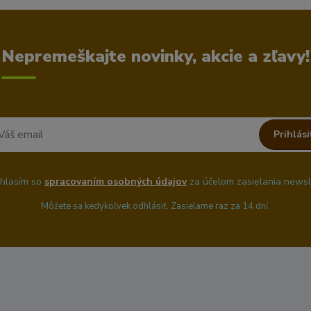
Nepremeškajte novinky, akcie a zľavy!
Prihlási
hlasím so
spracovaním osobných údajov
za účelom zasielania newsl
Môžete sa kedykoľvek odhlásiť. Zasielame raz za 14 dní.