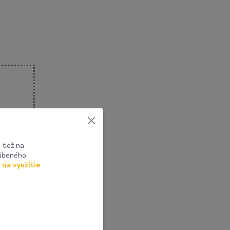
tiež na
ľúbeného
 na využitie
ná záloha