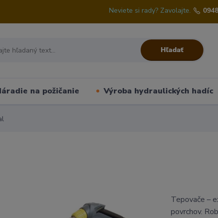
Neviete si rady? Zavolajte.
0948
Hľadať
áradie na požičanie
Výroba hydraulických hadíc
al
Tepovače – ex
povrchov. Ro