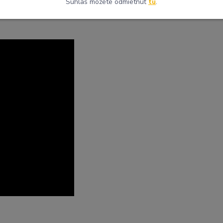
Súhlas môžete odmietnuť
tu
.
20,-
20,-
35,-
50,-