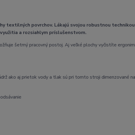
hy textilných povrchov. Lákajú svojou robustnou technikou
užitia a rozsiahlym príslušenstvom.
žňuje šetrný pracovný postoj. Aj veľké plochy vyčistíte ergonim
rž ako aj prietok vody a tlak sú pri tomto stroji dimenzované n
 odsávanie