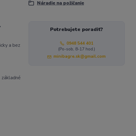
Náradie na požičanie
,
Potrebujete poradiť?
0948 544 401
icky a bez
(Po-sob, 8-17 hod.)
minibagre.sk@gmail.com
a základné