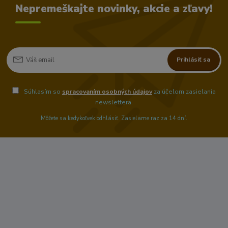
Nepremeškajte novinky, akcie a zľavy!
Prihlásiť sa
Súhlasím so
spracovaním osobných údajov
za účelom zasielania
newslettera.
Môžete sa kedykoľvek odhlásiť. Zasielame raz za 14 dní.