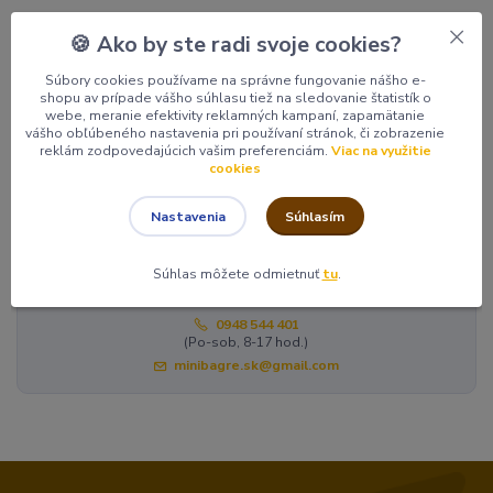
🍪 Ako by ste radi svoje cookies?
Súbory cookies používame na správne fungovanie nášho e-
shopu av prípade vášho súhlasu tiež na sledovanie štatistík o
webe, meranie efektivity reklamných kampaní, zapamätanie
vášho obľúbeného nastavenia pri používaní stránok, či zobrazenie
reklám zodpovedajúcich vašim preferenciám.
Viac na využitie
Tovar zaradený v kategóriách
cookies
Náradie na požičanie
Súhlasím
Nastavenia
Súhlas môžete odmietnuť
tu
.
Potrebujete poradiť?
0948 544 401
(Po-sob, 8-17 hod.)
minibagre.sk@gmail.com