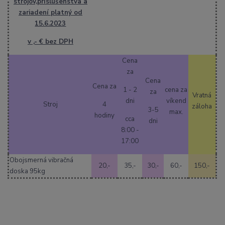
strojov,príslušenstva a
zariadení platný od
15.6.2023
v ,- € bez DPH
Cena
za
Cena
Cena za
1 - 2
cena za
za
Vratná
dni
víkend
Stroj
4
záloha
3-5
max.
hodiny
cca
dni
8:00 -
17:00
Obojsmerná vibračná
20,-
35,-
30,-
60,-
150,-
doska 95kg