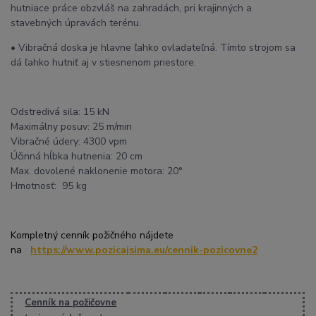
hutniace práce obzvláš na zahradách, pri krajinných a
stavebných úpravách terénu.
• Vibračná doska je hlavne ľahko ovladateľná. Tímto strojom sa
dá ľahko hutniť aj v stiesnenom priestore.
Odstredivá sila: 15 kN
Maximálny posuv: 25 m/min
Vibračné údery: 4300 vpm
Účinná hĺbka hutnenia: 20 cm
Max. dovolené naklonenie motora: 20°
Hmotnosť: 95 kg
Kompletný cenník požičného nájdete
na
https://www.pozicajsima.eu/cennik-pozicovne2
Cenník na požičovne